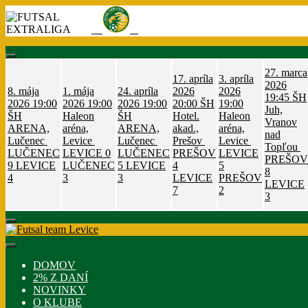
Skip
to
content
27. marca
17. apríla
3. apríla
2026
8. mája
1. mája
24. apríla
2026
2026
19:45
ŠH
2026
19:00
2026
19:00
2026
19:00
20:00
ŠH
19:00
Juh,
ŠH
Haleon
ŠH
Hotel.
Haleon
Vranov
ARENA,
aréna,
ARENA,
akad.,
aréna,
nad
Lučenec
Levice
Lučenec
Prešov
Levice
Topľou
LUČENEC
LEVICE
0
LUČENEC
PREŠOV
LEVICE
PREŠOV
9
LEVICE
LUČENEC
5
LEVICE
4
5
8
4
3
3
LEVICE
PREŠOV
LEVICE
7
2
3
DOMOV
2% Z DANÍ
NOVINKY
O KLUBE