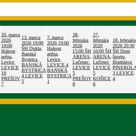
20. marca
28.
27.
13. marca
7. marca
2026
februára
februára
18. februára
2026
19:00
2026
19:00
19:00
2026
2026
2026
20:30
ŠH Dukla,
Haleon
Haleon
15:00
ŠH
16:00
ŠH
ŠH Dom
Banská
aréna,
aréna,
ARENA,
ARENA,
športu,
Bystrica
Levice
Levice
Lučenec
Lučenec
Bratislava
BANSKÁ
LEVICE
4
LEVICE
LEVICE
LEVICE
PINEROL
BYSTRICA
BANSKÁ
10
5
5
3
LEVICE
4
LEVICE
BYSTRICA
PREŠOV
PREŠOV
KOŠICE
4
5
1
7
8
6