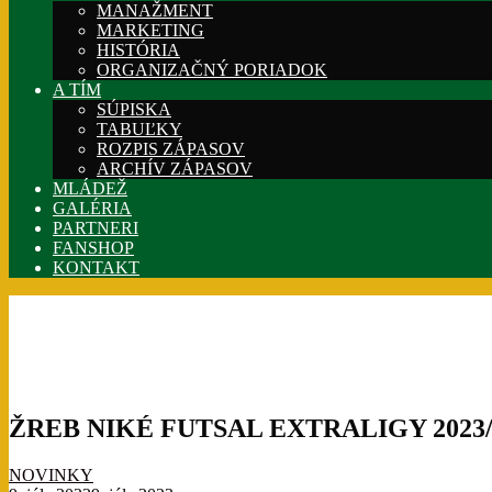
MANAŽMENT
MARKETING
HISTÓRIA
ORGANIZAČNÝ PORIADOK
A TÍM
SÚPISKA
TABUĽKY
ROZPIS ZÁPASOV
ARCHÍV ZÁPASOV
MLÁDEŽ
GALÉRIA
PARTNERI
FANSHOP
KONTAKT
ŽREB NIKÉ FUTSAL EXTRALIGY 2023/
NOVINKY