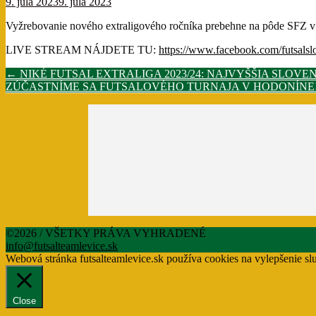
9. júla 2023
9. júla 2023
Vyžrebovanie nového extraligového ročníka prebehne na pôde SFZ v
LIVE STREAM NÁJDETE TU:
https://www.facebook.com/futsalsl
Post
←
NIKÉ FUTSAL EXTRALIGA 2023/24: NAJVYŠŠIA SLOV
ZÚČASTNÍME SA FUTSALOVÉHO TURNAJA V HODONÍNE
navigation
©2026 / VŠETKY PRÁVA VYHRADENÉ
info@futsalteamlevice.sk
Webová stránka futsalteamlevice.sk používa cookies na vylepšenie sl
Close