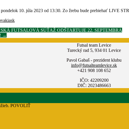
 pondelok 10. júla 2023 od 13:30. Zo žrebu bude prebiehať LIVE ST
ovakiask
ENSKÁ FUTSALOVÁ SÚŤAŽ ODŠTARTUJE 22. SEPTEMBRA
!
→
Futsal team Levice
Turecký rad 5, 934 01 Levice
Pavol Gabaš - prezident klubu
info@futsalteamlevice.sk
+421 908 108 652
IČO: 42209200
DIČ: 2023486663
užieb.
POVOLIŤ