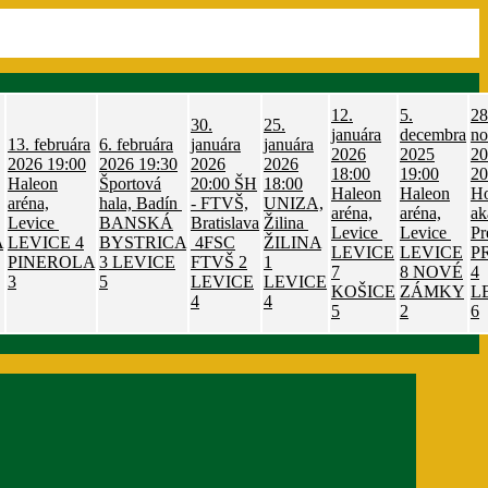
12.
5.
28
30.
25.
januára
decembra
no
13. februára
6. februára
januára
januára
2026
2025
20
2026
19:00
2026
19:30
2026
2026
18:00
19:00
20
Haleon
Športová
20:00
ŠH
18:00
Haleon
Haleon
Ho
aréna,
hala, Badín
- FTVŠ,
UNIZA,
aréna,
aréna,
ak
Levice
BANSKÁ
Bratislava
Žilina
Levice
Levice
Pr
A
LEVICE
4
BYSTRICA
4FSC
ŽILINA
LEVICE
LEVICE
P
PINEROLA
3
LEVICE
FTVŠ
2
1
7
8
NOVÉ
4
3
5
LEVICE
LEVICE
KOŠICE
ZÁMKY
L
4
4
5
2
6