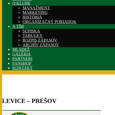
O KLUBE
MANAŽMENT
MARKETING
HISTÓRIA
ORGANIZAČNÝ PORIADOK
A TÍM
SÚPISKA
TABUĽKY
ROZPIS ZÁPASOV
ARCHÍV ZÁPASOV
MLÁDEŽ
GALÉRIA
PARTNERI
FANSHOP
KONTAKT
LEVICE – PREŠOV