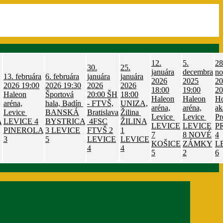
12.
5.
28
30.
25.
januára
decembra
no
13. februára
6. februára
januára
januára
2026
2025
20
2026
19:00
2026
19:30
2026
2026
18:00
19:00
20
Haleon
Športová
20:00
ŠH
18:00
Haleon
Haleon
Ho
aréna,
hala, Badín
- FTVŠ,
UNIZA,
aréna,
aréna,
ak
Levice
BANSKÁ
Bratislava
Žilina
Levice
Levice
Pr
A
LEVICE
4
BYSTRICA
4FSC
ŽILINA
LEVICE
LEVICE
P
PINEROLA
3
LEVICE
FTVŠ
2
1
7
8
NOVÉ
4
3
5
LEVICE
LEVICE
KOŠICE
ZÁMKY
L
4
4
5
2
6