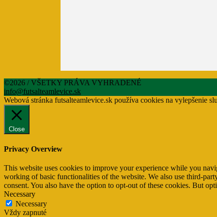
©2026 / VŠETKY PRÁVA VYHRADENÉ
info@futsalteamlevice.sk
Webová stránka futsalteamlevice.sk používa cookies na vylepšenie sl
Close
Privacy Overview
This website uses cookies to improve your experience while you navigat
working of basic functionalities of the website. We also use third-pa
consent. You also have the option to opt-out of these cookies. But op
Necessary
Necessary
Vždy zapnuté