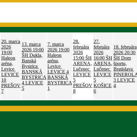
20. marca
28.
27.
13. marca
7. marca
2026
februára
februára
18. februára
2026
19:00
2026
19:00
19:00
2026
2026
2026
20:30
ŠH Dukla,
Haleon
Haleon
15:00
ŠH
16:00
ŠH
ŠH Dom
Banská
aréna,
aréna,
ARENA,
ARENA,
športu,
Bystrica
Levice
Levice
Lučenec
Lučenec
Bratislava
BANSKÁ
LEVICE
4
LEVICE
LEVICE
LEVICE
PINEROL
BYSTRICA
BANSKÁ
10
5
5
3
LEVICE
4
LEVICE
BYSTRICA
PREŠOV
PREŠOV
KOŠICE
4
5
1
7
8
6