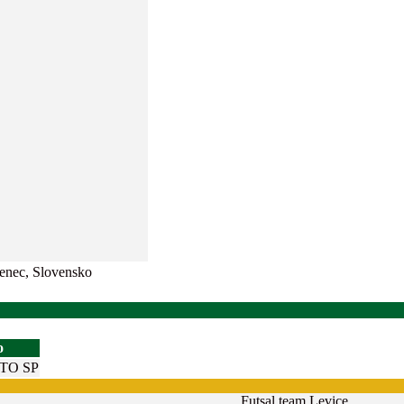
enec, Slovensko
o
STO SP
Futsal team Levice