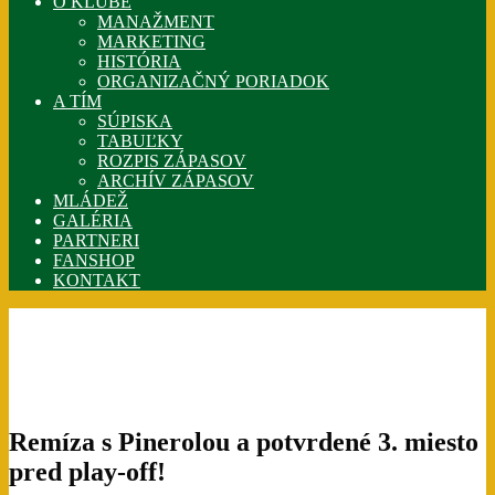
O KLUBE
MANAŽMENT
MARKETING
HISTÓRIA
ORGANIZAČNÝ PORIADOK
A TÍM
SÚPISKA
TABUĽKY
ROZPIS ZÁPASOV
ARCHÍV ZÁPASOV
MLÁDEŽ
GALÉRIA
PARTNERI
FANSHOP
KONTAKT
Remíza s Pinerolou a potvrdené 3. miesto
pred play-off!