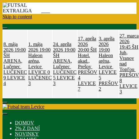
Skip to content
27. marca
17. apríla
3. apríla
2026
8. mája
1. mája
24. apríla
2026
2026
19:45
ŠH
2026
19:00
2026
19:00
2026
19:00
20:00
ŠH
19:00
Juh,
ŠH
Haleon
ŠH
Hotel.
Haleon
Vranov
ARENA,
aréna,
ARENA,
akad.,
aréna,
nad
Lučenec
Levice
Lučenec
Prešov
Levice
Topľou
LUČENEC
LEVICE
0
LUČENEC
PREŠOV
LEVICE
PREŠOV
9
LEVICE
LUČENEC
5
LEVICE
4
5
8
4
3
3
LEVICE
PREŠOV
LEVICE
7
2
3
DOMOV
2% Z DANÍ
NOVINKY