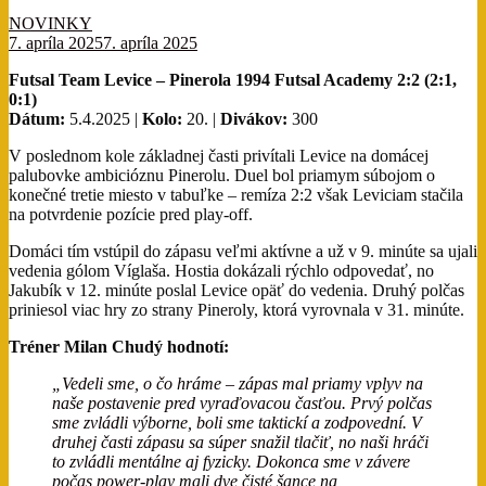
NOVINKY
7. apríla 2025
7. apríla 2025
Futsal Team Levice – Pinerola 1994 Futsal Academy 2:2 (2:1,
0:1)
Dátum:
5.4.2025 |
Kolo:
20. |
Divákov:
300
V poslednom kole základnej časti privítali Levice na domácej
palubovke ambicióznu Pinerolu. Duel bol priamym súbojom o
konečné tretie miesto v tabuľke – remíza 2:2 však Leviciam stačila
na potvrdenie pozície pred play-off.
Domáci tím vstúpil do zápasu veľmi aktívne a už v 9. minúte sa ujali
vedenia gólom Víglaša. Hostia dokázali rýchlo odpovedať, no
Jakubík v 12. minúte poslal Levice opäť do vedenia. Druhý polčas
priniesol viac hry zo strany Pineroly, ktorá vyrovnala v 31. minúte.
Tréner Milan Chudý hodnotí:
„Vedeli sme, o čo hráme – zápas mal priamy vplyv na
naše postavenie pred vyraďovacou časťou. Prvý polčas
sme zvládli výborne, boli sme taktickí a zodpovední. V
druhej časti zápasu sa súper snažil tlačiť, no naši hráči
to zvládli mentálne aj fyzicky. Dokonca sme v závere
počas power-play mali dve čisté šance na